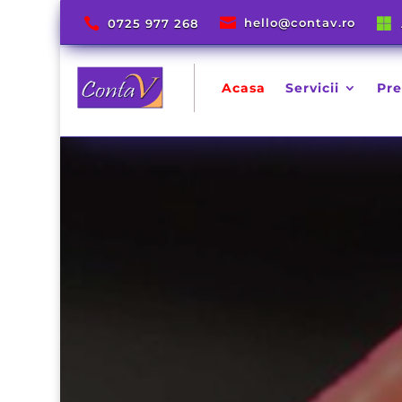




hello@contav.ro
hello@contav.ro


0725 977 268
0725 977 268
Acasa
Servicii
Pre