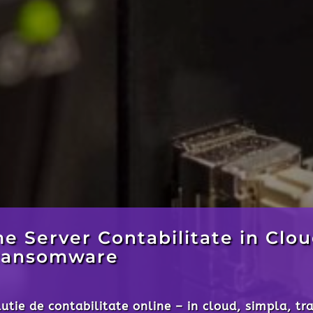
re Fisiere si Documente
 esti de mult timp in cautarea unei solutii de stoca