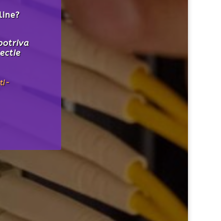
tajezi
a prezenta
l asincron