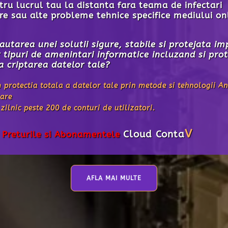
 al documentelor tale care sa iti permita sa par
din dispozitivele tale impreuna cu clientii tai far
a calculator?
i detaliile despre platforma noastra!
zata cu succes in domeniul contabil pentru schimbu
elor dintre clienti si profesionistii contabili
sor, flexibil, dar mai ales gandit pentru
Oameni
a
mai multe informatii
AFLA MAI MULTE