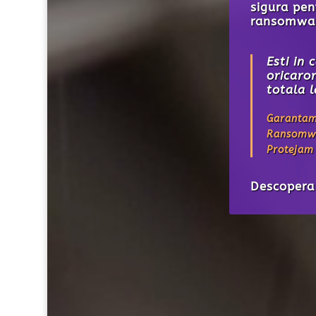
management
documente 
ta fizica l
Verifica s
Este utili
al document
Simplu, u
Descoper