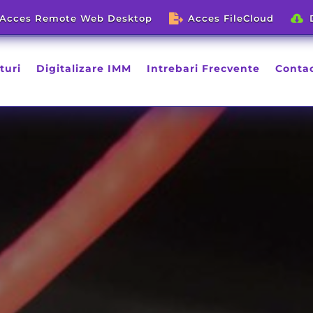




Acces Remote Web Desktop
Acces Remote Web Desktop
Acces FileCloud
Acces FileCloud
turi
Digitalizare IMM
Intrebari Frecvente
Conta