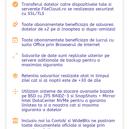

Transferul datelor catre dispozitivele tale si
serverele FileCloud.ro se realizeaza securizat
cu SSL/TLS

Toate abonamentele beneficiaza de salvarea
datelor de x2 pe zi (noaptea si dupa-amiaza)

Toate abonamentele beneficiaza de lucrul cu
suita Office prin Browserul de Internet
0
Salvarile de date sunt replicate ulterior pe
servere aditionale de backup pentru a
maximiza siguranta

Retentia salvarilor realizate atat in timpul
zilei cat si al noptii este de +30 de zile
1
Utilizam sisteme de stocare avansate bazate
pe BSD cu ZFS RAIDZ-3 si SnapShots + Mirror
Intel DataCenter NVMe pentru a garanta
linistea ta si a noastra cat si maxima
siguranta a datelor

Inclusiv noi la ContaV si WideBits ne pastram
toate documentele oficiale si legale prin