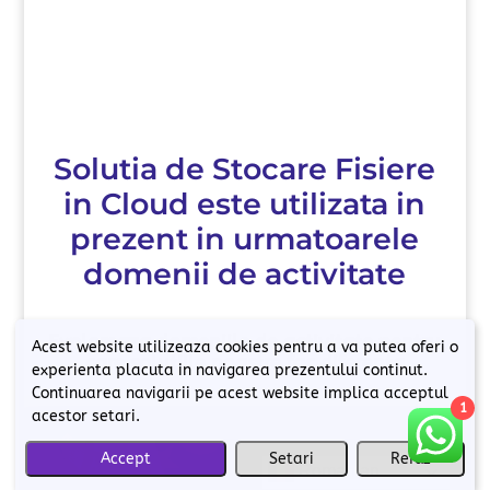
Solutia de Stocare Fisiere
in Cloud este utilizata in
prezent in urmatoarele
domenii de activitate
Exploreaza domeniile de activitate pentru
Acest website utilizeaza cookies pentru a va putea oferi o
care solutiile noastre fac diferenta
experienta placuta in navigarea prezentului continut.
Continuarea navigarii pe acest website implica acceptul
1
acestor setari.
Consultanta de Business
)
Accept
Setari
Refuz
Romanian
FileCloud este utilizat cu succes de catre