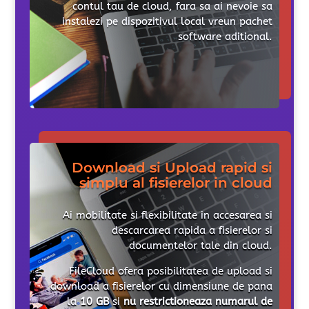
contul tau de cloud, fara sa ai nevoie sa
instalezi pe dispozitivul local vreun pachet
software aditional.
Download si Upload rapid si
simplu al fisierelor in cloud
Ai mobilitate si flexibilitate in accesarea si
descarcarea rapida a fisierelor si
documentelor tale din cloud.
FileCloud ofera posibilitatea de upload si
download a fisierelor cu dimensiune de pana
la
10 GB
si
nu restrictioneaza numarul de