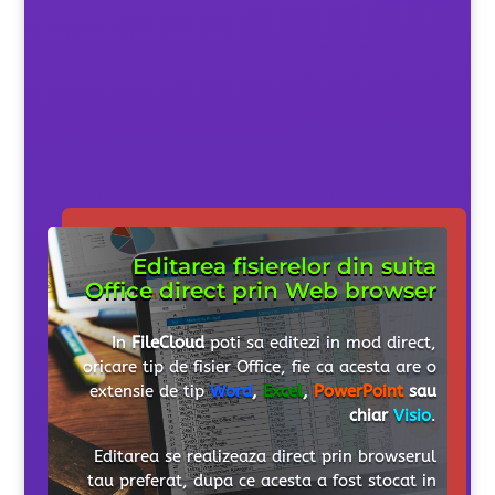
Editarea fisierelor din suita
Office direct prin Web browser
In
FileCloud
poti sa editezi in mod direct,
oricare tip de fisier Office, fie ca acesta are o
extensie de tip
Word
,
Excel
,
PowerPoint
sau
chiar
Visio
.
Editarea se realizeaza direct prin browserul
tau preferat, dupa ce acesta a fost stocat in