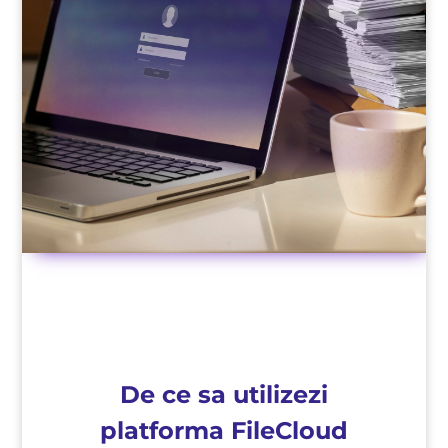
Abonamentele Stocare
Fisiere in Cloud
Cu FileCloud salvezi simplu, usor si
esti mereu in miscare
Abonamente si pachete flexibile de
stocare fisiere in cloud pentru acces de
pe dispozitive multiple
De ce sa utilizezi
platforma FileCloud